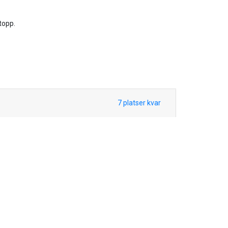
topp.
7
platser kvar