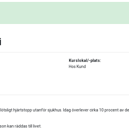
i
Kurslokal/-plats:
Hos Kund
plötsligt hjärtstopp utanför sjukhus. Idag överlever cirka 10 procent av 
n kan räddas till livet.